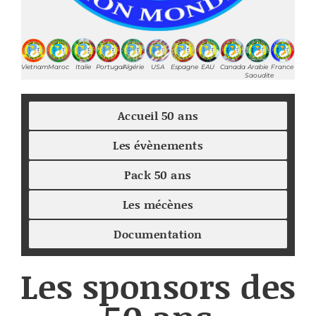
Vietnam
Maroc
Italie
Portugal
Algérie
USA
Espagne
EAU
Canada
Arabie
France
Saoudite
Accueil 50 ans
Les évènements
Pack 50 ans
Les mécènes
Documentation
Les sponsors des