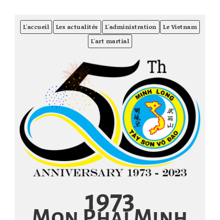
L'accueil
Les actualités
L'administration
Le Vietnam
L'art martial
1973
Mon Phai Minh