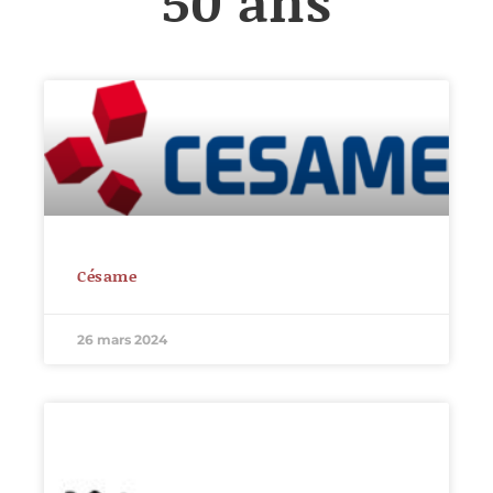
50 ans
Césame
26 mars 2024