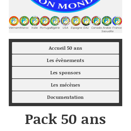
Vietnam
Maroc
Italie
Portugal
Algérie
USA
Espagne
EAU
Canada
Arabie
France
Saoudite
Accueil 50 ans
Les évènements
Les sponsors
Les mécènes
Documentation
Pack 50 ans