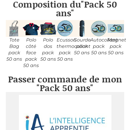
Composition du"Pack 50
ans"
Tote
Polo
Polo
Ecusson
Gourde
Autocollant
Magnet
Bag
côté
dos
thermocollant
pack
pack
pack
pack
face
pack
pack
50 ans
50 ans
50 ans
50 ans
pack
50 ans
50 ans
50 ans
Passer commande de mon
"Pack 50 ans"