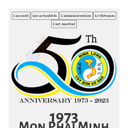
L'accueil
Les actualités
L'administration
Le Vietnam
L'art martial
1973
Mon Phai Minh