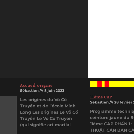
Accueil origine
Sébastien
8 juin 2023
11ème CAP
Les origines du Võ Cổ
Sébastien
28 février
Truyền et de l’école Minh
Programme techni
Long Les origines Le Võ Cổ
ceinture jaune du 
Truyền Le Vo Co Truyen
11ème CAP PHẦN 1 :
(qui signifie art martial
THUẬT CĂN BẢN CÁ