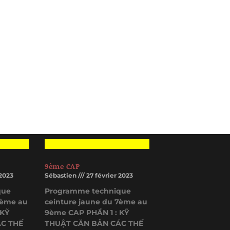
9ème CAP
 2023
Sébastien
27 février 2023
que
Programme technique
9ème au
ceinture jaune du 7ème au
 KỸ
9ème CAP PHẦN 1 : KỸ
C THẾ
THUẬT CĂN BẢN CÁC THẾ