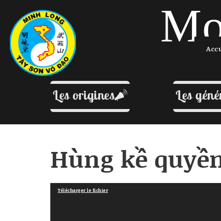
Mo
Acc
Les origines
Les géné
Hùng kề quyền
Lecteur
Télécharger le fichier
vidéo