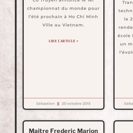
Tran
championnat du monde pour
techn
l’été prochain à Ho Chi Minh
le 
Ville au Vietnam.
rende
école
LIRE L'ARTICLE »
un m
l’évo
Sébastien
20 octobre 2015
Séba
Maitre Frederic Marion