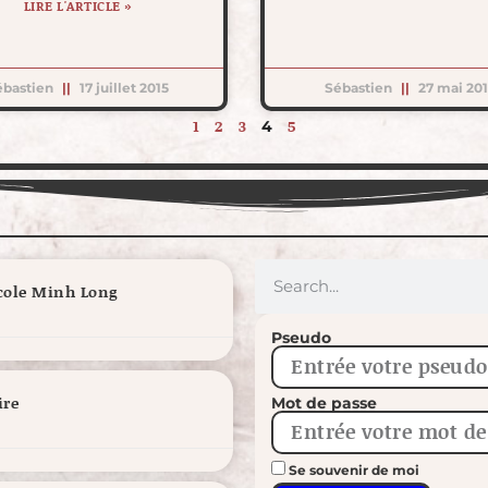
LIRE L'ARTICLE »
ébastien
17 juillet 2015
Sébastien
27 mai 20
1
2
3
5
4
école Minh Long
Pseudo
ire
Mot de passe
Se souvenir de moi