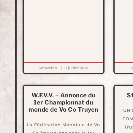
Sébastien
11 juillet 2016
S
W.F.V.V. – Annonce du
S
1er Championnat du
monde de Vo Co Truyen
UN 
COMB
La Fédération Mondiale de Vo
Tru
Co Truyen annonce le 1er