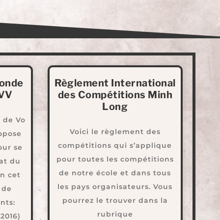
Monde
Règlement International
FVV
des Compétitions Minh
Long
 de Vo
Voici le règlement des
opose
compétitions qui s’applique
our se
pour toutes les compétitions
at du
de notre école et dans tous
n cet
les pays organisateurs. Vous
e de
pourrez le trouver dans la
nts:
rubrique
2016)