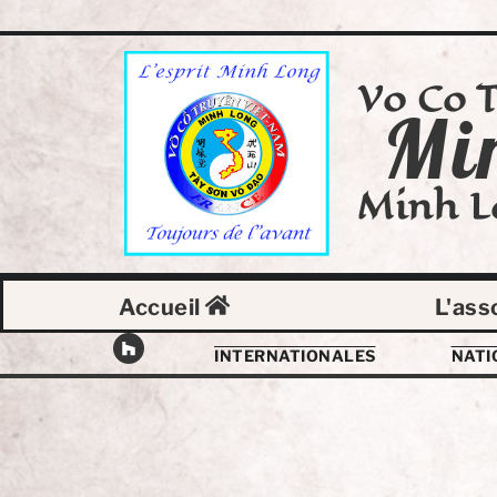
Vo Co 
Mi
Minh L
Accueil
L'ass
INTERNATIONALES
NATI