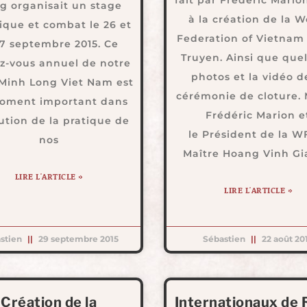
g organisait un stage
à la création de la W
ique et combat le 26 et
Federation of Vietnam
27 septembre 2015. Ce
Truyen. Ainsi que que
z-vous annuel de notre
photos et la vidéo d
 Minh Long Viet Nam est
cérémonie de cloture. 
oment important dans
Frédéric Marion e
lution de la pratique de
le Président de la W
nos
Maître Hoang Vinh 
LIRE L'ARTICLE »
LIRE L'ARTICLE »
stien
29 septembre 2015
Sébastien
22 août 20
Création de la
Internationaux de 