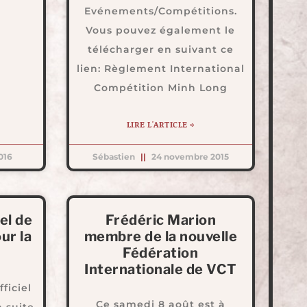
Evénements/Compétitions.
Vous pouvez également le
télécharger en suivant ce
lien: Règlement International
Compétition Minh Long
LIRE L'ARTICLE »
016
Sébastien
24 novembre 2015
el de
Frédéric Marion
ur la
membre de la nouvelle
Fédération
Internationale de VCT
ficiel
Ce samedi 8 août est à
n suite