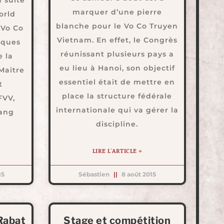
marquer d’une pierre
orld
blanche pour le Vo Co Truyen
 Vo Co
Vietnam. En effet, le Congrès
lques
réunissant plusieurs pays a
e la
eu lieu à Hanoi, son objectif
Maitre
essentiel était de mettre en
t
place la structure fédérale
FVV,
internationale qui va gérer la
Giang
discipline.
LIRE L'ARTICLE »
15
Sébastien
8 août 2015
Rabat
Stage et compétition