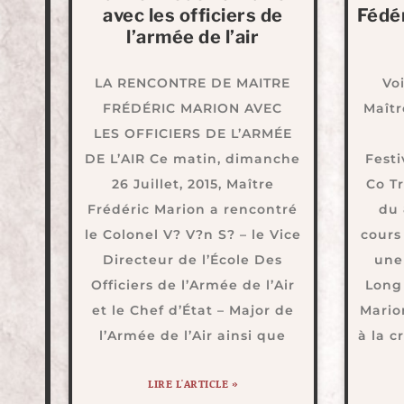
avec les officiers de
Fédé
l’armée de l’air
LA RENCONTRE DE MAITRE
Voi
FRÉDÉRIC MARION AVEC
Maîtr
LES OFFICIERS DE L’ARMÉE
DE L’AIR Ce matin, dimanche
Festi
26 Juillet, 2015, Maître
Co T
Frédéric Marion a rencontré
du 
le Colonel V? V?n S? – le Vice
cours 
Directeur de l’École Des
une
Officiers de l’Armée de l’Air
Long 
et le Chef d’État – Major de
Mario
l’Armée de l’Air ainsi que
à la c
LIRE L'ARTICLE »