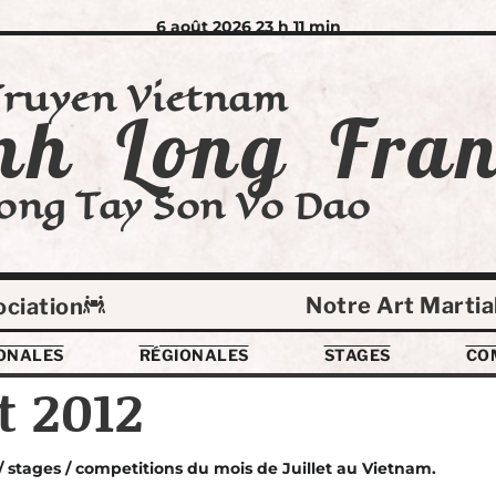
6 août 2026 23 h 11 min
Truyen Vietnam
nh Long Fran
ong Tay Son Vo Dao
Notre Art Martia
ociation
ONALES
RÉGIONALES
STAGES
CO
t 2012
/ stages / competitions du mois de Juillet au Vietnam.