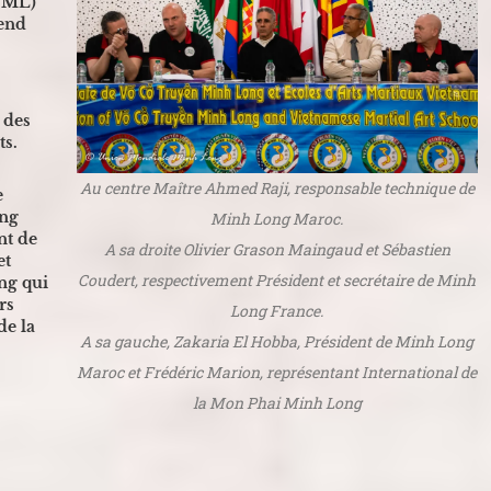
ML)
kend
 des
ts.
Au centre Maître Ahmed Raji, responsable technique de
e
ong
Minh Long Maroc.
nt de
A sa droite Olivier Grason Maingaud et Sébastien
et
Coudert, respectivement Président et secrétaire de Minh
ng qui
rs
Long France.
de la
A sa gauche, Zakaria El Hobba, Président de Minh Long
Maroc et Frédéric Marion, représentant International de
la Mon Phai Minh Long