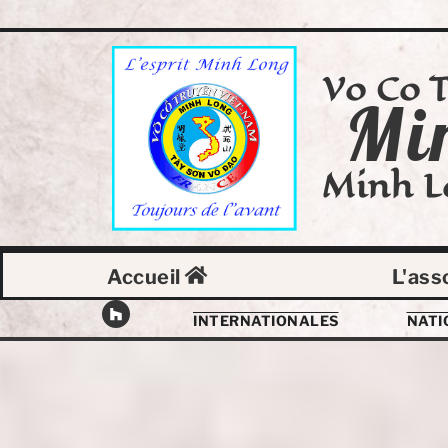
Vo Co 
Mi
Minh L
Accueil
L'ass
INTERNATIONALES
NATI