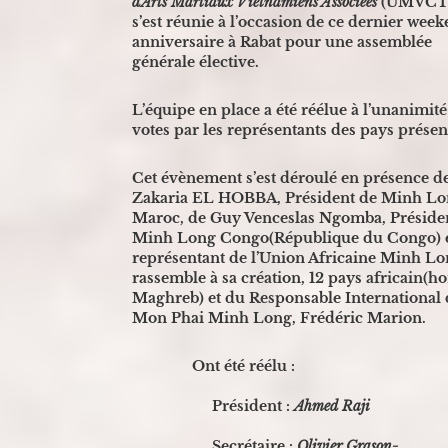
d’Arts Martiaux Vietnamiens Associées
(UMVCT
s’est réunie à l’occasion de ce dernier wee
anniversaire à Rabat pour une assemblée
générale élective.
L’équipe en place a été réélue à l’unanimité
votes par les représentants des pays présen
Cet évènement s’est déroulé en présence d
Zakaria EL HOBBA, Président de Minh L
Maroc, de Guy Venceslas Ngomba, Préside
Minh Long Congo(République du Congo) 
représentant de l’Union Africaine Minh Lo
rassemble à sa création, 12 pays africain(ho
Maghreb) et du Responsable International 
Mon Phai Minh Long, Frédéric Marion.
Ont été réélu :
Président :
Ahmed Raji
Secrétaire :
Olivier Grason-