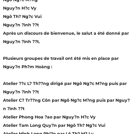
Nguy?n H?c Vy
Ngô Th? Ng?c Vui
Nguy?n ?ình ??t
Après un discours de bienvenue, le salut a été donné par
Nguy?n ?ình ??t.
Plusieurs groupes de travail ont été mis en place par
Nguy?n Ph?m Hoàng :
Atelier ??c L? Th??ng dirigé par Ngô Ng?c M?ng puis par
Nguy?n ?ình ??t
Atelier C? Tr??ng Côn par Ngô Ng?c M?ng puis par Nguy?
n ?ình ??t
Atelier Phong Hoa ?ao par Nguy?n H?c Vy
Atelier Tam Long Quy?n par Ngô Th? Ng?c Vui
Atelier Minh Long Phi?n par Lê Th? M? Ly