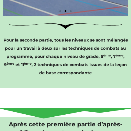
Atelier
Enseignants
Pour la seconde partie, tous les niveaux se sont mélangés
pour un travail à deux sur les techniques de combats au
Le travail du Minh Long
Nhap Mon Quyen
ème
ème
programme, pour chaque niveau de grade, 5
, 7
,
ème
ème
9
et 11
, 2 techniques de combats issues de la leçon
Afficher l'image
de base correspondante
Après cette première partie d’après-