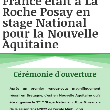
France était à La
Roche Posay en
stage National
pour la Nouvelle
Aquitaine
Cérémonie d'ouverture
Après un premier rendez-vous magnifiquement
réussi en Bretagne, c’est en Nouvelle Aquitaine qu’a
ème
été organisé le 2
Stage National « Tous Niveaux »
de la saison 2021-2022 de l’école Minh Long