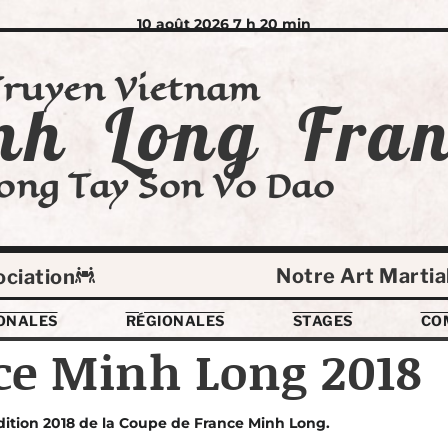
10 août 2026 7 h 20 min
Truyen Vietnam
nh Long Fran
ong Tay Son Vo Dao
Notre Art Martia
ociation
ONALES
RÉGIONALES
STAGES
CO
ce Minh Long 2018
édition 2018 de la Coupe de France Minh Long.