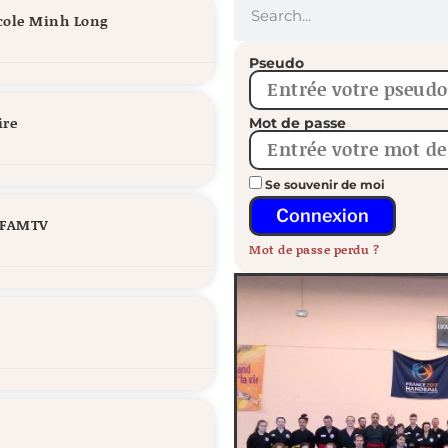
école Minh Long
Pseudo
ire
Mot de passe
Se souvenir de moi
Connexion
/ FAMTV
Mot de passe perdu ?
Stage National Minh Lo
Stage National Minh Long