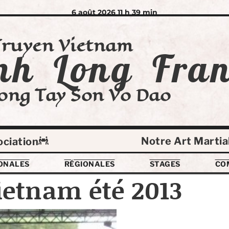
6 août 2026 11 h 39 min
Truyen Vietnam
nh Long Fran
ong Tay Son Vo Dao
Notre Art Martia
ociation
ONALES
RÉGIONALES
STAGES
CO
ietnam été 2013