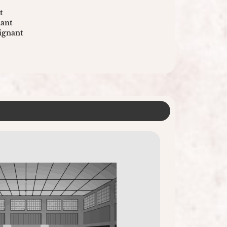
t
ant
ignant