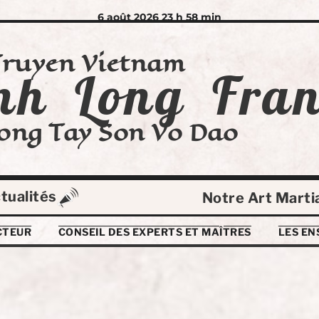
6 août 2026 23 h 58 min
Truyen Vietnam
nh Long Fran
ong Tay Son Vo Dao
tualités
Notre Art Marti
CTEUR
CONSEIL DES EXPERTS ET MAÎTRES
LES EN