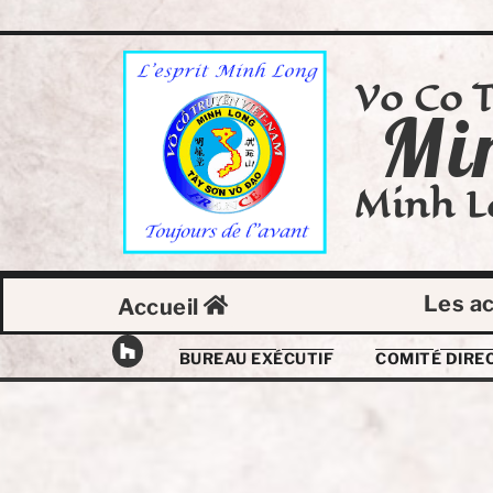
Vo Co 
Mi
Minh L
Les ac
Accueil
BUREAU EXÉCUTIF
COMITÉ DIRE