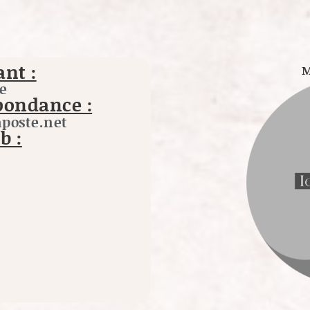
Minh Long Artois
nt :
M
ie
pondance :
poste.net
b :